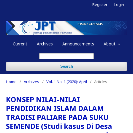
Register
Login
Current
Archives
Announcements
About
Search
Home
/
Archives
/
Vol. 1 No. 1 (2020): April
/
Articles
KONSEP NILAI-NILAI
PENDIDIKAN ISLAM DALAM
TRADISI PALIARE PADA SUKU
SEMENDE (Studi kasus Di Desa