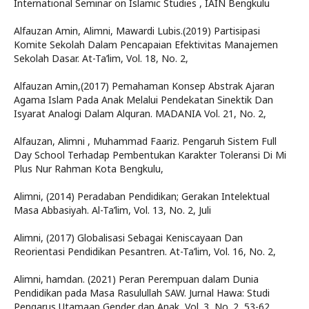
International Seminar on Islamic Studies , IAIN Bengkulu
Alfauzan Amin, Alimni, Mawardi Lubis.(2019) Partisipasi
Komite Sekolah Dalam Pencapaian Efektivitas Manajemen
Sekolah Dasar. At-Ta’lim, Vol. 18, No. 2,
Alfauzan Amin,(2017) Pemahaman Konsep Abstrak Ajaran
Agama Islam Pada Anak Melalui Pendekatan Sinektik Dan
Isyarat Analogi Dalam Alquran. MADANIA Vol. 21, No. 2,
Alfauzan, Alimni , Muhammad Faariz. Pengaruh Sistem Full
Day School Terhadap Pembentukan Karakter Toleransi Di Mi
Plus Nur Rahman Kota Bengkulu,
Alimni, (2014) Peradaban Pendidikan; Gerakan Intelektual
Masa Abbasiyah. Al-Ta’lim, Vol. 13, No. 2, Juli
Alimni, (2017) Globalisasi Sebagai Keniscayaan Dan
Reorientasi Pendidikan Pesantren. At-Ta’lim, Vol. 16, No. 2,
Alimni, hamdan. (2021) Peran Perempuan dalam Dunia
Pendidikan pada Masa Rasulullah SAW. Jurnal Hawa: Studi
Pengarus Utamaan Gender dan Anak, Vol. 3, No. 2, 53-62,